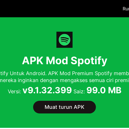
Ru
APK Mod Spotify
ify Untuk Android. APK Mod Premium Spotify mem
mereka inginkan dengan mengakses semua ciri prem
v9.1.32.399
99.0 MB
Versi:
Saiz:
Muat turun APK