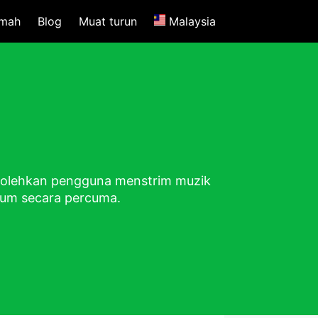
mah
Blog
Muat turun
Malaysia
bolehkan pengguna menstrim muzik
ium secara percuma.