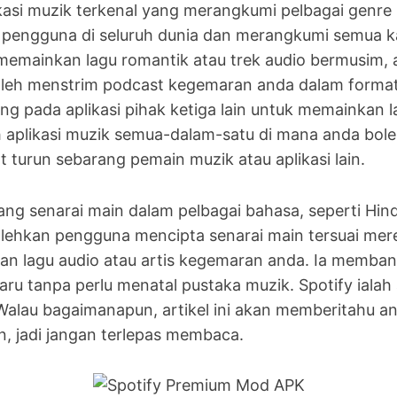
kasi muzik terkenal yang merangkumi pelbagai genre
ta pengguna di seluruh dunia dan merangkumi semua k
 memainkan lagu romantik atau trek audio bermusim
a boleh menstrim podcast kegemaran anda dalam format
g pada aplikasi pihak ketiga lain untuk memainkan la
alah aplikasi muzik semua-dalam-satu di mana anda bo
turun sebarang pemain muzik atau aplikasi lain.
lang senarai main dalam pelbagai bahasa, seperti Hind
olehkan pengguna mencipta senarai main tersuai merek
an lagu audio atau artis kegemaran anda. Ia memban
ru tanpa perlu menatal pustaka muzik. Spotify ialah 
lau bagaimanapun, artikel ini akan memberitahu a
 jadi jangan terlepas membaca.