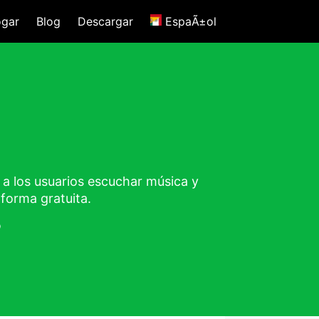
gar
Blog
Descargar
EspaÃ±ol
 los usuarios escuchar música y
forma gratuita.
B