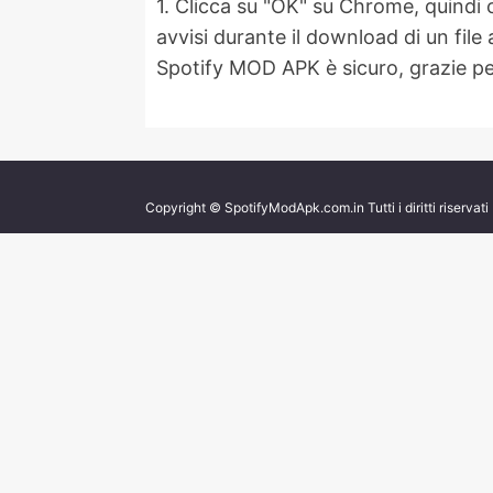
1. Clicca su "OK" su Chrome, quindi 
avvisi durante il download di un fil
Spotify MOD APK è sicuro, grazie per
Copyright © SpotifyModApk.com.in Tutti i diritti riservati