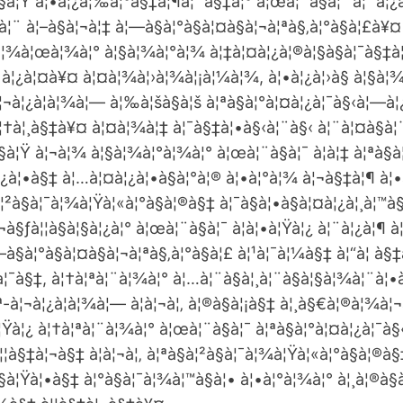
à§à¦Ÿ à¦•à¦¿à¦‰à¦°à§‡à¦¶à¦¨à§‡à¦° à¦œà¦¨à§à¦¯ à¦¨à¦¿
à¦¨ à¦–à§à¦¬à¦‡ à¦—à§à¦°à§à¦¤à§à¦¬à¦ªà§‚à¦°à§à¦£à¥
à¦¾à¦œà¦¾à¦° à¦§à¦¾à¦°à¦¾ à¦‡à¦¤à¦¿à¦®à¦§à§à¦¯à§‡à
à¦ à¦¿à¦¤à¥¤ à¦¤à¦¾à¦›à¦¾à¦¡à¦¼à¦¾, à¦•à¦¿à¦›à§ à¦§à¦¾à
¦¬à¦¿à¦­à¦¾à¦— à¦‰à¦šà§à¦š à¦ªà§à¦°à¦¤à¦¿à¦¯à§‹à¦—à
¦†à¦¸à§‡à¥¤ à¦¤à¦¾à¦‡ à¦¯à§‡à¦•à§‹à¦¨à§‹ à¦¨à¦¤à§à¦
§à¦Ÿ à¦¬à¦¾ à¦§à¦¾à¦°à¦¾à¦° à¦œà¦¨à§à¦¯ à¦à¦‡ à¦ªà§à
¿à¦•à§‡ à¦…à¦¤à¦¿à¦•à§à¦°à¦® à¦•à¦°à¦¾ à¦¬à§‡à¦¶ à¦
§à¦²à§à¦¯à¦¾à¦Ÿà¦«à¦°à§à¦®à§‡ à¦¯à§à¦•à§à¦¤à¦¿à¦¸à¦™
¬à§ƒà¦¦à§à¦§à¦¿à¦° à¦œà¦¨à§à¦¯ à¦à¦•à¦Ÿà¦¿ à¦¨à¦¿à¦¶
à§à¦°à§à¦¤à§à¦¬à¦ªà§‚à¦°à§à¦£ à¦¹à¦¯à¦¼à§‡ à¦“à¦ à§‡
à¦¯à§‡, à¦†à¦ªà¦¨à¦¾à¦° à¦…à¦¨à§à¦¸à¦¨à§à¦§à¦¾à¦¨à¦
à¦¬à¦¿à¦­à¦¾à¦— à¦à¦¬à¦‚ à¦®à§à¦¡à§‡ à¦¸à§€à¦®à¦¾à¦¬
¦Ÿà¦¿ à¦†à¦ªà¦¨à¦¾à¦° à¦œà¦¨à§à¦¯ à¦ªà§à¦°à¦¤à¦¿à¦¯
¦à§‡à¦¬à§‡ à¦à¦¬à¦‚ à¦ªà§à¦²à§à¦¯à¦¾à¦Ÿà¦«à¦°à§à¦®à
§à¦Ÿà¦•à§‡ à¦°‍à§à¦¯à¦¾à¦™à§à¦• à¦•à¦°à¦¾à¦° à¦¸à¦®à§