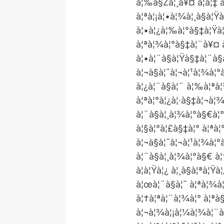
à¦‰à§Žà¦¸à¥¤ à¦à¦‡ à¦
à¦ªà¦¡à¦•à¦¾à¦¸à§à¦Ÿà
à¦•à¦¿à¦‰à¦°à§‡à¦Ÿà¦
à¦ªà¦¾à¦°à§‡à¦¨à¥¤ à¦
à¦•à¦¨à§à¦Ÿà§‡à¦¨à§
à¦¬à§à¦¯à¦¬à¦¹à¦¾à¦°
à¦¿à¦¨à§à¦¨ à¦‰à¦ªà
à¦ªà¦°à¦¿à¦·à§‡à¦¬à¦¾
à¦¨à§à¦¸à¦¾à¦°à§€à¦
à¦§à¦°à¦£à§‡à¦° à¦ªà
à¦¬à§à¦¯à¦¬à¦¹à¦¾à¦°
à¦¨à§à¦¸à¦¾à¦°à§€ à¦
à¦à¦Ÿà¦¿ à¦¸à§à¦ªà¦
à¦œà¦¨à§à¦¯ à¦ªà¦¾à
à¦†à¦ªà¦¨à¦¾à¦° à¦ªà§
à¦¬à¦¾à¦¡à¦¼à¦¾à¦¨à§‹