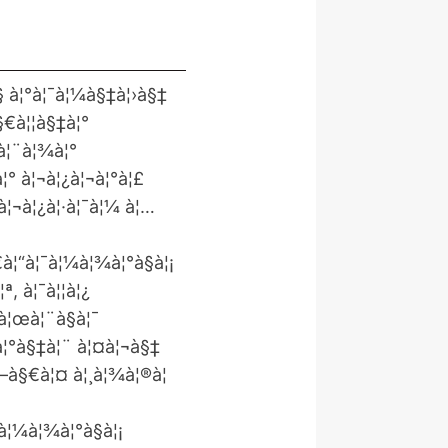
§ à¦°à¦¯à¦¼à§‡à¦›à§‡
§€à¦¦à§‡à¦°
ªà¦¨à¦¾à¦°
à¦° à¦¬à¦¿à¦¬à¦°à¦£
à¦¬à¦¿à¦·à¦¯à¦¼ à¦…
€à¦“à¦¯à¦¼à¦¾à¦°à§à¦¡
ª, à¦¯à¦¦à¦¿
 à¦œà¦¨à§à¦¯
•à¦°à§‡à¦¨ à¦¤à¦¬à§‡
¦—à§€à¦¤ à¦¸à¦¾à¦®à¦
à¦¼à¦¾à¦°à§à¦¡