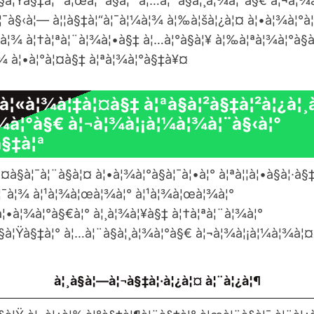
à§à¦Ÿà§‡à¦° à¦œà¦¨à§à¦¯ à¦…à¦¨à§à¦¸à¦¾à¦°à§€ à¦¬à¦
¦¯à§‹à¦— à¦¦à§‡à¦“à¦¯à¦¼à¦¾ à¦‰à¦šà¦¿à¦¤ à¦•à¦¾à¦°à
°à¦¾ à¦†à¦ªà¦¨à¦¾à¦•à§‡ à¦…à¦°à§à¦¥ à¦‰à¦ªà¦¾à¦°à§
¦¾ à¦•à¦°à¦¤à§‡ à¦ªà¦¾à¦°à§‡à¥¤
¿à¦«à¦¾à¦‡à¦¤à§‡ à¦ªà§à¦²à§‡à¦²à¦¿à¦¸
¦¾à¦°à§€ à¦¬à¦¾à¦¡à¦¼à¦¾à¦¨à§‹à¦°
à§‡à¦ª
¤à§à¦¯à¦¨à§à¦¤ à¦•à¦¾à¦°à§à¦¯à¦•à¦° à¦ªà¦¦à¦•à§à¦·à§
à¦¯à¦¾ à¦¹à¦¾à¦œà¦¾à¦° à¦¹à¦¾à¦œà¦¾à¦°
°à¦•à¦¾à¦°à§€à¦° à¦¸à¦¾à¦¥à§‡ à¦†à¦ªà¦¨à¦¾à¦°
¸à§à¦Ÿà§‡à¦° à¦…à¦¨à§à¦¸à¦¾à¦°à§€ à¦¬à¦¾à¦¡à¦¼à¦¾à
à¦¸à§à¦—à¦¬à§‡à¦·à¦¿à¦¤ à¦¨à¦¿à¦¶