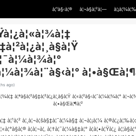
à¦¹à§‹à¦®
à¦¬à§à¦²à¦—
à¦¡à¦¾à¦‰à
¦Ÿà¦¿à¦«à¦¾à¦‡
§‡à¦²à¦¿à¦¸à§à¦Ÿ
à¦¯à¦¼à¦¾à¦°
à¦¼à¦¾à¦¨à§‹à¦° à¦•à§Œà¦¶
hs ago)
à¦‡ à¦¹à¦² à¦¸à¦¬à¦šà§‡à¦¯à¦¼à§‡ à¦¬à¦¡à¦¼ à¦®à¦¿à¦‰à
¦«à¦°à§à¦® à¦à¦¬à¦‚ à¦†à¦¯à¦¼à§‡à¦° à¦à¦•à¦Ÿà¦¿ à¦¦à§à