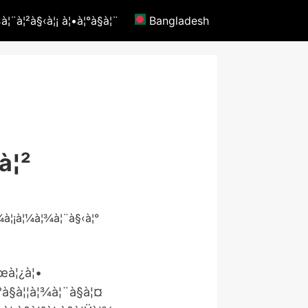
¦¨à¦²à§‹à¦¡ à¦•à¦°à§à¦¨
Bangladesh
à¦²
¦œà¦¿à¦•
¦°à§à¦¦à¦¾à¦¨à§à¦¤