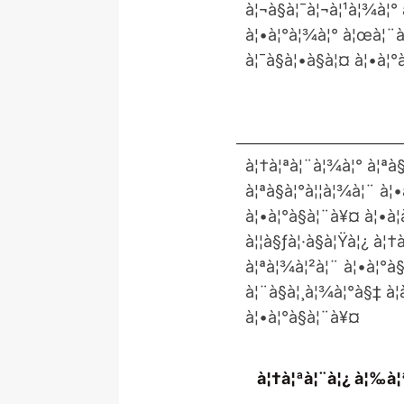
à¦¬à§à¦¯à¦¬à¦¹à¦¾à¦°
à¦•à¦°à¦¾à¦° à¦œà¦¨à§
à¦¯à§à¦•à§à¦¤ à¦•à¦
à¦†à¦ªà¦¨à¦¾à¦° à¦ªà§
à¦ªà§à¦°à¦¦à¦¾à¦¨ à¦
à¦•à¦°à§à¦¨à¥¤ à¦•à¦
à¦¦à§ƒà¦·à§à¦Ÿà¦¿ à¦†
à¦ªà¦¾à¦²à¦¨ à¦•à¦°à§
à¦¨à§à¦¸à¦¾à¦°à§‡ à¦
à¦•à¦°à§à¦¨à¥¤
à¦†à¦ªà¦¨à¦¿ à¦‰à¦ª