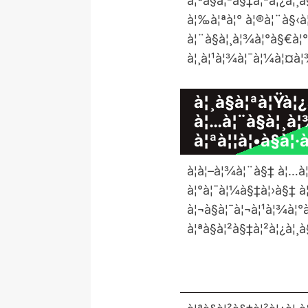
à¦ªà§à¦²à§‡à¦²à¦¿à¦¸
à¦‰à¦ªà¦° à¦®à¦¨à§‹à
à¦¨à§à¦¸à¦¾à¦°à§€à¦
à¦¸à¦¹à¦¾à¦¯à¦¼à¦¤à
à¦¸à§à¦ªà¦Ÿà¦
à¦…à¦¨à§à¦¸à
à¦ªà¦¦à¦•à§à¦·
à¦à¦–à¦¾à¦¨à§‡ à¦…à¦
à¦°à¦¯à¦¼à§‡à¦›à§‡ 
à¦¬à§à¦¯à¦¬à¦¹à¦¾à¦
à¦ªà§à¦²à§‡à¦²à¦¿à¦