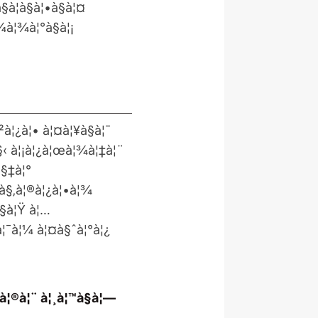
à¦­à§à¦•à§à¦¤
¼à¦¾à¦°à§à¦¡
²à¦¿à¦• à¦¤à¦¥à§à¦¯
à§‹ à¦¡à¦¿à¦œà¦¾à¦‡à¦¨
à§‡à¦°
¦­à§‚à¦®à¦¿à¦•à¦¾
§à¦Ÿ à¦…
€à¦¯à¦¼ à¦¤à§ˆà¦°à¦¿
à¦®à¦¨ à¦¸à¦™à§à¦—