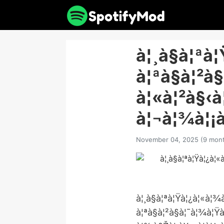
à¦¸à§à¦ªà
à¦ªà§à¦²à
à¦«à¦²à§‹
à¦¬à¦¾à¦¡
November 04, 2025 (9 mont
à¦¸à§à¦ªà¦Ÿà¦¿à¦«à¦¾
à¦ªà§à¦²à§à¦¯à¦¾à¦Ÿà