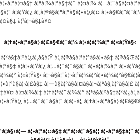
 à¦•à¦°à¦¤à§‡ à¦ªà¦¾à¦°à§‡à¦¨ à¦¤à¦¾ à¦…à¦¨à§à¦¤à¦°à§
à¦¯ à¦à¦Ÿà¦¿ à¦¸à¦®à§à¦ªà¦°à§à¦•à¦¿à¦¤ à¦•à§€à¦“à¦¯à¦
°à¦¤à§‡ à¦¹à¦¬à§‡à¥¤
à¦†à¦•à¦°à§à¦·à¦£à§€à¦¯à¦¼ à¦•à¦­à¦¾à¦° à¦«à¦Ÿà§‹
à¦²à§‡à¦²à¦¿à¦¸à§à¦Ÿ à¦¸à¦®à§à¦ªà¦°à§à¦•à§‡ à¦®à§Œà¦
•à¦°à§‡ à¦à¦•à¦Ÿà¦¿ à¦…à¦¨à¦¨à§à¦¯ à¦•à¦­à¦¾à¦° à¦«à¦Ÿ
­à¦¾à¦° à¦«à¦Ÿà§‹ à¦¬à§à¦¯à¦¬à¦¹à¦¾à¦°à¦•à¦¾à¦°à§€à¦¦
à¦•à¦°à§à¦·à¦£à§‡ à¦—à§à¦°à§à¦¤à§à¦¬à¦ªà§‚à¦°à§à¦£ à
‡à¥¤ à¦¤à¦¾à¦‡ à¦†à¦ªà¦¨à¦¾à¦° à¦ªà§à¦²à§‡à¦²à¦¿à¦¸à
à¦•à¦Ÿà¦¿ à¦…à¦¨à¦¨à§à¦¯ à¦à¦¬à¦‚ à¦†à¦•à¦°à§à¦·à¦£à§
à¦­à§‹à¦— à¦•à¦°à¦¤à§‡ à¦ªà¦›à¦¨à§à¦¦ à¦•à¦°à§‡à¦¨ à¦
à§€à¦¤ à¦¯à§‹à¦— à¦•à¦°à§à¦¨