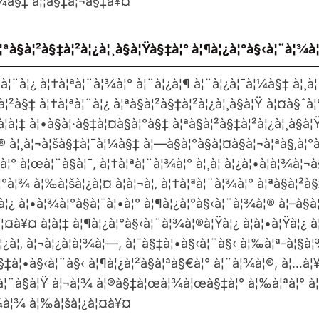
¦¼à§‡ à¦¦à§‡à¦¬à§‡à¥¤
¦ªà§à¦²à§‡à¦²à¦¿à¦¸à§à¦Ÿà§‡à¦° à¦¶à¦¿à¦°à§‹à¦¨à¦¾à
ªà¦¨à¦¿ à¦†à¦ªà¦¨à¦¾à¦° à¦¨à¦¿à¦¶ à¦¨à¦¿à¦¯à¦¼à§‡ à¦¸à¦¨
²à§‡ à¦†à¦ªà¦¨à¦¿ à¦ªà§à¦²à§‡à¦²à¦¿à¦¸à§à¦Ÿ à¦¤à§ˆà¦
à¦‡ à¦•à§à¦·à§‡à¦¤à§à¦°à§‡ à¦ªà§à¦²à§‡à¦²à¦¿à¦¸à§à¦
 à¦¸à¦¬à¦šà§‡à¦¯à¦¼à§‡ à¦—à§à¦°à§à¦¤à§à¦¬à¦ªà§‚à¦°à
à¦° à¦œà¦¨à§à¦¯, à¦†à¦ªà¦¨à¦¾à¦° à¦¸à¦ à¦¿à¦•à¦­à¦¾à¦¬
°à¦¾ à¦‰à¦šà¦¿à¦¤ à¦à¦¬à¦‚ à¦†à¦ªà¦¨à¦¾à¦° à¦ªà§à¦²à§
Ÿà¦¿ à¦•à¦¾à¦°à§à¦¯à¦•à¦° à¦¶à¦¿à¦°à§‹à¦¨à¦¾à¦® à¦–à§
¤à¥¤ à¦à¦‡ à¦¶à¦¿à¦°à§‹à¦¨à¦¾à¦®à¦Ÿà¦¿ à¦à¦•à¦Ÿà¦¿ à
à¦¿à¦‚ à¦¬à¦¿à¦­à¦¾à¦—, à¦¯à§‡à¦•à§‹à¦¨à§‹ à¦‰à¦ª-à¦§à
§‡à¦•à§‹à¦¨à§‹ à¦¶à¦¿à¦²à§à¦ªà§€à¦° à¦¨à¦¾à¦®, à¦…à¦
§‡à¦¨à§à¦Ÿ à¦¬à¦¾ à¦®à§‡à¦œà¦¾à¦œà§‡à¦° à¦‰à¦ªà¦° à¦­
¦¼à¦¾ à¦‰à¦šà¦¿à¦¤à¥¤