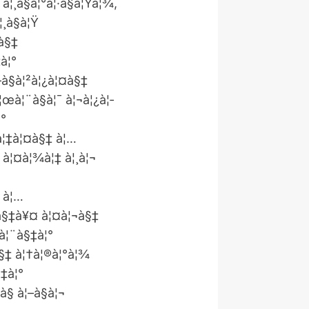
à¦¸à§à¦°à¦·à§à¦Ÿà¦¾,
¦¸à§à¦Ÿ
à§‡
à¦°
—à§à¦²à¦¿à¦¤à§‡
¦œà¦¨à§à¦¯ à¦¬à¦¿à¦­
¦°
¾à¦‡à¦¤à§‡ à¦…
 à¦¤à¦¾à¦‡ à¦¸à¦¬
‡ à¦…
¦°à§‡à¥¤ à¦¤à¦¬à§‡
œà¦¨à§‡à¦°
à§‡ à¦†à¦®à¦°à¦¾
§‡à¦°
§ à¦–à§à¦¬