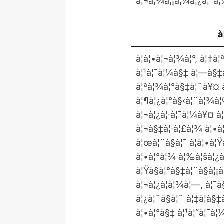
à¦¬à¦¾à¦¡à¦¼à¦¿à¦¯à
à
à¦à¦•à¦¬à¦¾à¦°, à¦†à¦
à¦¹à¦¯à¦¼à§‡ à¦—à§‡à¦
à¦ªà¦¾à¦°à§‡à¦¨à¥¤ à¦
à¦¶à¦¿à¦°à§‹à¦¨à¦¾à¦®
à¦¬à¦¿à¦·à¦¯à¦¼à¥¤ à¦
à¦¬à§‡à¦·à¦£à¦¾ à¦•à¦
à¦œà¦¨à§à¦¯ à¦à¦•à¦
à¦•à¦°à¦¾ à¦‰à¦šà¦¿à¦
à¦Ÿà§à¦°à§‡à¦¨à§à¦¡
à¦¬à¦¿à¦­à¦¾à¦—, à¦¯à
à¦¿à¦¨à§à¦¨ à¦‡à¦­à
à¦•à¦°à§‡ à¦¹à¦“à¦¯à