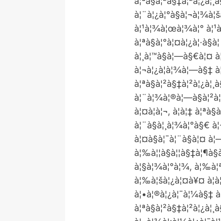
à¦ªà§à¦²à§‡à¦²à¦¿à¦¸
à¦¨à¦¿à¦°à§à¦¬à¦¾à¦š
à¦¹à¦¾à¦œà¦¾à¦° à¦¹
à¦ªà§à¦°à¦¤à¦¿à¦·à§
à¦¸à¦™à§à¦—à§€à¦¤ à
à¦¬à¦¿à¦­à¦¾à¦—à§‡ à
à¦ªà§à¦²à§‡à¦²à¦¿à¦¸à
à¦¨à¦¾à¦®à¦—à§à¦²à¦
à¦¤à¦à¦¬, à¦à¦‡ à¦ªà
à¦¨à§à¦¸à¦¾à¦°à§€ à¦
à¦¤à§à¦¯à¦¨à§à¦¤ à¦—
à¦‰à¦¦à§à¦¦à§‡à¦¶à§
à¦§à¦¾à¦°à¦¾, à¦‰à¦ª-
à¦‰à¦šà¦¿à¦¤à¥¤ à¦à
à¦•à¦®à¦¿à¦¯à¦¼à§‡ à¦
à¦ªà§à¦²à§‡à¦²à¦¿à¦¸à