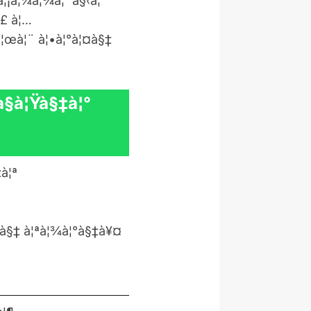
¾à¦¡à¦¼à¦¾à¦¨à§‹à¦°
¦£ à¦…
à¦œà¦¨ à¦•à¦°à¦¤à§‡
à§à¦Ÿà§‡à¦°
‡à¦ª
¦¤à§‡ à¦ªà¦¾à¦°à§‡à¥¤