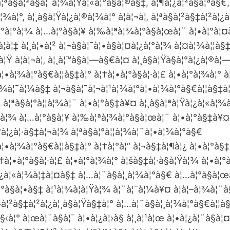
ªà§à¦²à§à¦¯à¦¾à¦Ÿà¦«à¦°à§à¦®à§‡, à¦¶à¦¿à¦²à§à¦ªà§€, 
¦¾à¦°, à¦¸à§à¦Ÿà¦¿à¦®à¦¾à¦° à¦à¦¬à¦‚ à¦ªà§à¦²à§‡à¦²à¦¿à
°à¦°à¦¾ à¦…à¦°à§à¦¥ à¦‰à¦ªà¦¾à¦°à§à¦œà¦¨ à¦•à¦°à¦¤
à¦‡ à¦¸à¦•à¦² à¦¬à§à¦¯à¦•à§à¦¤à¦¿à¦°à¦¾ à¦¤à¦¾à¦¦à§‡
à¦Ÿ à¦à¦¬à¦‚ à¦¸à¦™à§à¦—à§€à¦¤ à¦¸à§à¦Ÿà§à¦°à¦¿à¦®à¦
à¦•à¦¾à¦°à§€à¦¦à§‡à¦° à¦†à¦•à¦°à§à¦·à¦£ à¦•à¦°à¦¾à¦° à
¦¾à¦¯à¦¼à§‡ à¦¬à§à¦¯à¦¬à¦¹à¦¾à¦°à¦•à¦¾à¦°à§€à¦¦à§‡à
 à¦ªà§à¦°à¦¦à¦¾à¦¨ à¦•à¦°à§‡à¥¤ à¦¸à§à¦ªà¦Ÿà¦¿à¦«à¦
°à¦¾ à¦…à¦°à§à¦¥ à¦‰à¦ªà¦¾à¦°à§à¦œà¦¨ à¦•à¦°à§‡à¥¤
¦°à¦¿à¦·à§‡à¦¬à¦¾ à¦ªà§à¦°à¦¦à¦¾à¦¨à¦•à¦¾à¦°à§€
à¦•à¦¾à¦°à§€à¦¦à§‡à¦° à¦†à¦°à¦“ à¦¬à§‡à¦¶à¦¿ à¦•à¦°à§
†à¦•à¦°à§à¦·à¦£ à¦•à¦°à¦¾à¦° à¦šà§‡à¦·à§à¦Ÿà¦¾ à¦•à
Ÿà¦¿à¦«à¦¾à¦‡à¦¤à§‡ à¦…à¦¨à§à¦¸à¦¾à¦°à§€ à¦…à¦°à§à¦
¦°à§à¦•à§‡ à¦¹à¦¾à¦à¦Ÿà¦¾ à¦¨à¦¯à¦¼à¥¤ à¦à¦–à¦¾à¦¨
à¦²à§‡à¦²à¦¿à¦¸à§à¦Ÿà§‡à¦° à¦…à¦¨à§à¦¸à¦¾à¦°à§€à¦¦à
à¦° à¦œà¦¨à§à¦¯ à¦•à¦¿à¦›à§ à¦¸à¦¹à¦œ à¦•à¦¿à¦¨à§à¦¤à