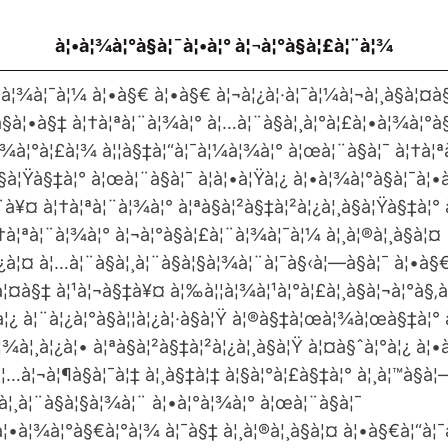
à¦•à¦¾à¦°à§à¦¯à¦•à¦° à¦¬à¦°à§à¦£à¦¨à¦¾
•à¦¾à¦¯à¦¼ à¦•à§€ à¦•à§€ à¦¬à¦¿à¦·à¦¯à¦¼à¦¬à¦¸à§à¦¤à
°à§à¦•à§‡ à¦†à¦ªà¦¨à¦¾à¦° à¦…à¦¨à§à¦¸à¦°à¦£à¦•à¦¾à¦°à
§à¦¾à¦°à¦£à¦¾ à¦¦à§‡à¦“à¦¯à¦¼à¦¾à¦° à¦œà¦¨à§à¦¯ à¦†à¦
§à¦Ÿà§‡à¦° à¦œà¦¨à§à¦¯ à¦à¦•à¦Ÿà¦¿ à¦•à¦¾à¦°à§à¦¯à¦•
¨à¥¤ à¦†à¦ªà¦¨à¦¾à¦° à¦ªà§à¦²à§‡à¦²à¦¿à¦¸à§à¦Ÿà§‡à¦° 
†à¦ªà¦¨à¦¾à¦° à¦¬à¦°à§à¦£à¦¨à¦¾à¦¯à¦¼ à¦¸à¦®à¦¸à§à¦¤
à¦¿à¦¤ à¦…à¦¨à§à¦¸à¦¨à§à¦§à¦¾à¦¨à¦¯à§‹à¦—à§à¦¯ à¦•à§
°à¦¤à§‡ à¦¹à¦¬à§‡à¥¤ à¦‰à¦¦à¦¾à¦¹à¦°à¦£à¦¸à§à¦¬à¦°à§‚à¦
Ÿà¦¿ à¦¨à¦¿à¦°à§à¦¦à¦¿à¦·à§à¦Ÿ à¦®à§‡à¦œà¦¾à¦œà§‡à¦°
à¦¾à¦¸à¦¿à¦• à¦ªà§à¦²à§‡à¦²à¦¿à¦¸à§à¦Ÿ à¦¤à§ˆà¦°à¦¿ à¦
¦…à¦¬à¦¶à§à¦¯à¦‡ à¦¸à§‡à¦‡ à¦§à¦°à¦£à§‡à¦° à¦¸à¦™à§à
à¦¸à¦¨à§à¦§à¦¾à¦¨ à¦•à¦°à¦¾à¦° à¦œà¦¨à§à¦¯
à¦•à¦¾à¦°à§€à¦°à¦¾ à¦¯à§‡ à¦¸à¦®à¦¸à§à¦¤ à¦•à§€à¦“à¦¯