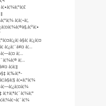
à¦¶
¤ à¦•à¦¾à¦°à¦£
¦‡
¦°à¦¾ à¦à¦¬à¦‚
¦¿à¦¤à¦¾à¦®à§‚à¦²à¦•
¨
¦°à¦¤à¦¿à¦·à§à¦ à¦¿à¦¤
•à¦ à¦¿à¦¨à¥¤ à¦…
à§à¦—à¦¤ à¦…
 à¦¨à¦¾à¦® à¦…
à¥¤ à¦à¦‡
•à§‡ à¦‰à¦ª-
à¦¦à§à¦§ à¦•à¦°à¦¾
à§‹à¦—à¦¿à¦¤à¦¾
§‡ à¦†à¦ªà¦¨à¦¾à¦°
à¦­à¦¾à¦¬à¦¨à¦¾