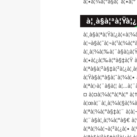
à¦•à¦¾à¦°à§à¦¯à¦•à¦°
à¦¸à§à¦ªà¦Ÿà¦
à¦¸à§à¦ªà¦Ÿà¦¿à¦«à¦¾
à¦¬à§à¦¯à¦¬à¦¹à¦¾à¦°
à¦¸à¦¾à¦‰à¦¨à§à¦¡à¦Ÿ
à¦•à¦¿à¦‰à¦°à§‡à¦Ÿ à
à¦ªà§à¦²à§‡à¦²à¦¿à¦¸
à¦Ÿà§à¦°à§à¦¯à¦¾à¦•
à¦ªà¦›à¦¨à§à¦¦ à¦…à
¤ à¦¤à¦¾à¦°à¦ªà¦° à¦†à
à¦œà¦¨à¦¸à¦¾à¦§à¦¾à
à¦ªà¦¾à¦°à§‡à¦¨ à¦à¦
à¦¨à§à¦¸à¦¾à¦°à§€ à¦
à¦ªà¦¾à¦¬à¦²à¦¿à¦• à¦