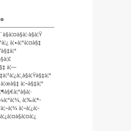
¦®
à§à¦¤à§à¦·à§à¦Ÿ
°à¦¿ à¦•à¦°à¦¤à§‡
Ÿà§‡à¦°
§à¦£
à§‡ à¦—
‡à¦²à¦¿à¦¸à§à¦Ÿà§‡à¦°
à¦à¦œà§‡ à¦¬à§‡à¦°
¦¶à§€à¦°à§à¦·
¦¾à¦°à¦¾, à¦‰à¦ª-
¥à¦¬à¦¾ à¦¬à¦¿à¦­
à¦¿à¦¤à§à¦¤à¦¿