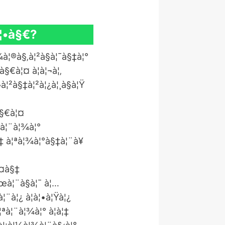
à¦•à§€?
¾à¦®à§‚à¦²à§à¦¯à§‡à¦°
à§€à¦¤ à¦à¦¬à¦‚
à¦²à§‡à¦²à¦¿à¦¸à§à¦Ÿ
à§€à¦¤
ªà¦¨à¦¾à¦°
§‡ à¦ªà¦¾à¦°à§‡à¦¨à¥
¦¤à§‡
¦œà¦¨à§à¦¯ à¦…
¨à¦¿ à¦à¦•à¦Ÿà¦¿
¦ªà¦¨à¦¾à¦° à¦à¦‡