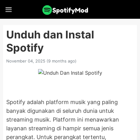
Unduh dan Instal
Spotify
November 04, 2025 (9 months ago)
Spotify adalah platform musik yang paling
banyak digunakan di seluruh dunia untuk
streaming musik. Platform ini menawarkan
layanan streaming di hampir semua jenis
perangkat. Untuk perangkat tertentu,