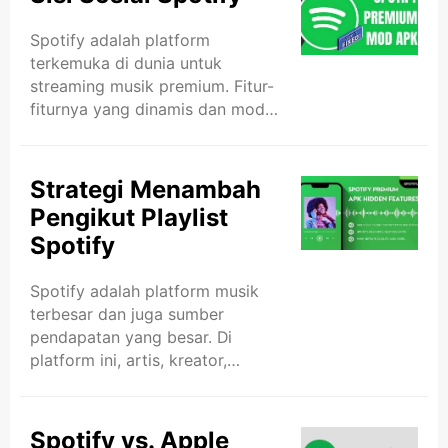
Spotify adalah platform
terkemuka di dunia untuk
streaming musik premium. Fitur-
fiturnya yang dinamis dan model
streaming yang inovatif telah
menarik jutaan pengguna. Salah
satu inovasi terbarunya adalah
Strategi Menambah
integrasi sosialnya untuk
Pengikut Playlist
menghadirkan pengalaman sosial
Spotify
bagi penggunanya. Dengan
inovasi terbaru ini, pengguna
Spotify adalah platform musik
dapat menikmati musik bersama
terbesar dan juga sumber
teman dan orang lain dalam satu
pendapatan yang besar. Di
ruangan. Di ruangan ini, mereka
platform ini, artis, kreator,
dapat menikmati musik &
podcaster, streamer, dan kurator
percakapan teks bersama. Apa
playlist dapat menghasilkan
itu Ruangan di Spotify? Di
uang. Semua orang ini melayani
aplikasi ..
Spotify vs. Apple