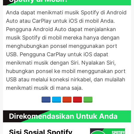
Anda dapat menikmati musik Spotify di Android
Auto atau CarPlay untuk iOS di mobil Anda.
Pengguna Android Auto dapat menjalankan
musik Spotify di mobil mereka hanya dengan
menghubungkan ponsel menggunakan port
USB. Pengguna CarPlay untuk iOS dapat
menikmati musik dengan Siri. Nyalakan Siri,
hubungkan ponsel ke mobil menggunakan port
USB atau melalui koneksi nirkabel, dan mulailah
menikmati musik di mana saja.
Direkomendasikan Untuk Anda
Sisi Sosial Spotify